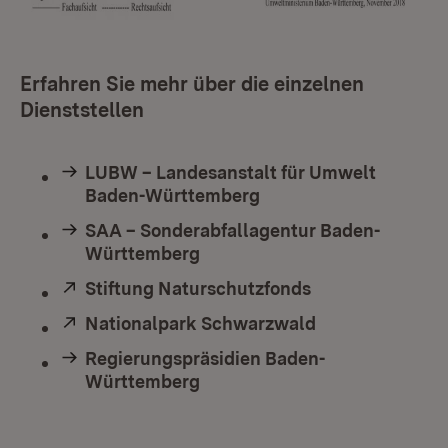
Erfahren Sie mehr über die einzelnen
Dienststellen
LUBW – Landesanstalt für Umwelt
Baden-Württemberg
SAA – Sonderabfallagentur Baden-
Württemberg
Extern:
Stiftung Naturschutzfonds
(Öffnet in neue
Extern:
Nationalpark Schwarzwald
(Öffnet in neue
Regierungspräsidien Baden-
Württemberg