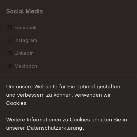
Social Media
Facebook
Instagram
LinkedIn
Mastodon
Social Wall
Um unsere Webseite für Sie optimal gestalten
X / Twitter
und verbessern zu können, verwenden wir
Cookies.
Youtube
Weitere Informationen zu Cookies erhalten Sie in
Zum 
unserer
Datenschutzerklärung
.
Kontakt
Datenschutz