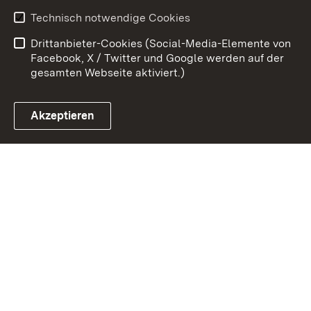
Erklärung zur
Benutzungshinweise
Technisch notwendige Cookies
Barrierefreiheit
Drittanbieter-Cookies (Social-Media-Elemente von
Impressum
Cookies
Facebook, X / Twitter und Google werden auf der
gesamten Webseite aktiviert.)
Akzeptieren
Link zum Landesportal