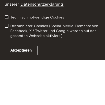
Zum 
unserer
Datenschutzerklärung
.
Kontakt
Datenschutz
Erklärung zur
Benutzungshinweise
Technisch notwendige Cookies
Barrierefreiheit
Drittanbieter-Cookies (Social-Media-Elemente von
Impressum
Cookies
Facebook, X / Twitter und Google werden auf der
gesamten Webseite aktiviert.)
Akzeptieren
Link zum Landesportal