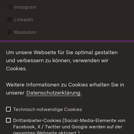
Instagram
LinkedIn
Mastodon
Social Wall
Um unsere Webseite für Sie optimal gestalten
X / Twitter
und verbessern zu können, verwenden wir
Cookies.
Youtube
Weitere Informationen zu Cookies erhalten Sie in
Zum 
unserer
Datenschutzerklärung
.
Kontakt
Datenschutz
Erklärung zur
Benutzungshinweise
Technisch notwendige Cookies
Barrierefreiheit
Drittanbieter-Cookies (Social-Media-Elemente von
Impressum
Cookies
Facebook, X / Twitter und Google werden auf der
gesamten Webseite aktiviert.)