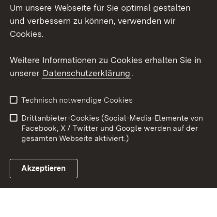
Um unsere Webseite für Sie optimal gestalten
X / Twitter
und verbessern zu können, verwenden wir
Cookies.
Youtube
Weitere Informationen zu Cookies erhalten Sie in
Zum 
unserer
Datenschutzerklärung
.
Kontakt
Datenschutz
Erklärung zur
Benutzungshinweise
Technisch notwendige Cookies
Barrierefreiheit
Drittanbieter-Cookies (Social-Media-Elemente von
Impressum
Cookies
Facebook, X / Twitter und Google werden auf der
gesamten Webseite aktiviert.)
Akzeptieren
Link zum Landesportal