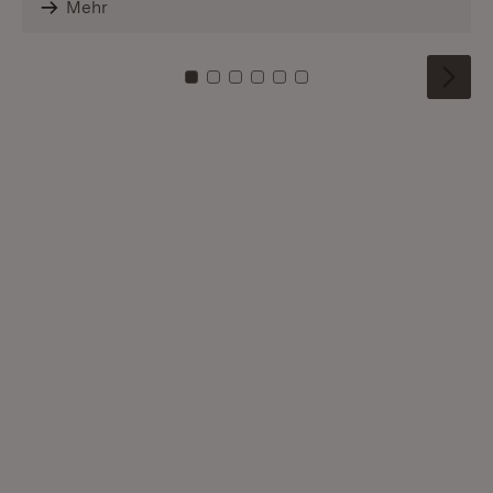
Mehr
Zu Kachel: 0
Zu Kachel: 1
Zu Kachel: 2
Zu Kachel: 3
Zu Kachel: 4
Zu Kachel: 5