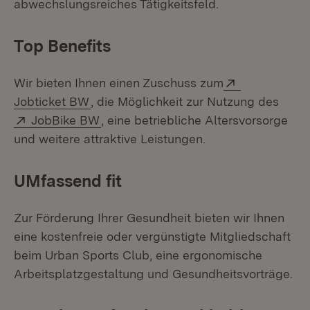
abwechslungsreiches Tätigkeitsfeld.
Top Benefits
Extern:
Wir bieten Ihnen einen Zuschuss zum
(Öffnet in neuem Fenster)
Jobticket BW
, die Möglichkeit zur Nutzung des
Extern:
(Öffnet in neuem Fenster)
JobBike BW
, eine betriebliche Altersvorsorge
und weitere attraktive Leistungen.
UMfassend fit
Zur Förderung Ihrer Gesundheit bieten wir Ihnen
eine kostenfreie oder vergünstigte Mitgliedschaft
beim Urban Sports Club, eine ergonomische
Arbeitsplatzgestaltung und Gesundheitsvorträge.