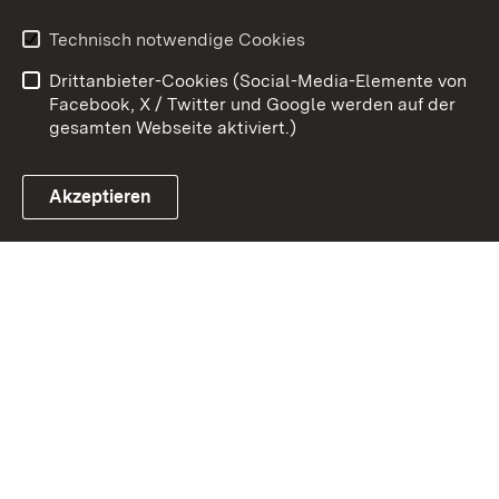
Erklärung zur
Benutzungshinweise
Technisch notwendige Cookies
Barrierefreiheit
Drittanbieter-Cookies (Social-Media-Elemente von
Impressum
Cookies
Facebook, X / Twitter und Google werden auf der
gesamten Webseite aktiviert.)
Akzeptieren
Link zum Landesportal