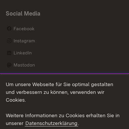
Social Media
Facebook
Instagram
LinkedIn
Mastodon
Social Wall
Um unsere Webseite für Sie optimal gestalten
X / Twitter
und verbessern zu können, verwenden wir
Cookies.
Youtube
Weitere Informationen zu Cookies erhalten Sie in
Zum 
unserer
Datenschutzerklärung
.
Kontakt
Datenschutz