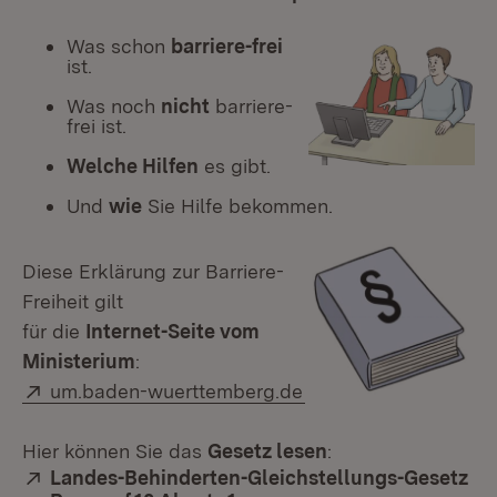
Was schon
barriere-frei
ist.
Was noch
nicht
barriere-
frei ist.
Welche Hilfen
es gibt.
Und
wie
Sie Hilfe bekommen.
Diese Erklärung zur Barriere-
Freiheit gilt
für die
Internet-Seite vom
Ministerium
:
Extern:
um.baden-wuerttemberg.de
Hier können Sie das
Gesetz lesen
:
Extern:
Landes-Behinderten-Gleichstellungs-Gesetz