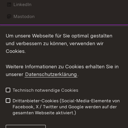
LinkedIn
Mastodon
Social Wall
Um unsere Webseite für Sie optimal gestalten
X / Twitter
und verbessern zu können, verwenden wir
Cookies.
Youtube
Weitere Informationen zu Cookies erhalten Sie in
Zum 
unserer
Datenschutzerklärung
.
Kontakt
Datenschutz
Erklärung zur
Benutzungshinweise
Technisch notwendige Cookies
Barrierefreiheit
Drittanbieter-Cookies (Social-Media-Elemente von
Impressum
Cookies
Facebook, X / Twitter und Google werden auf der
gesamten Webseite aktiviert.)