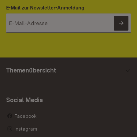
E-Mail zur Newsletter-Anmeldung
News
Themenübersicht
Social Media
Facebook
Instagram