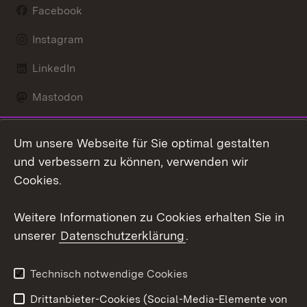
Facebook
Instagram
LinkedIn
Mastodon
Social Wall
Um unsere Webseite für Sie optimal gestalten
X / Twitter
und verbessern zu können, verwenden wir
Cookies.
Youtube
Weitere Informationen zu Cookies erhalten Sie in
Zum 
unserer
Datenschutzerklärung
.
Kontakt
Datenschutz
Erklärung zur
Benutzungshinweise
Technisch notwendige Cookies
Barrierefreiheit
Drittanbieter-Cookies (Social-Media-Elemente von
Impressum
Cookies