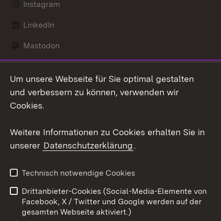
Instagram
LinkedIn
Mastodon
Social Wall
Um unsere Webseite für Sie optimal gestalten
X / Twitter
und verbessern zu können, verwenden wir
Cookies.
Youtube
Weitere Informationen zu Cookies erhalten Sie in
Zum 
unserer
Datenschutzerklärung
.
Kontakt
Datenschutz
Erklärung zur
Benutzungshinweise
Technisch notwendige Cookies
Barrierefreiheit
Drittanbieter-Cookies (Social-Media-Elemente von
Impressum
Cookies
Facebook, X / Twitter und Google werden auf der
gesamten Webseite aktiviert.)