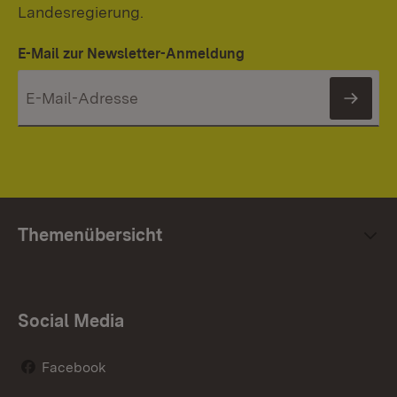
Landesregierung.
E-Mail zur Newsletter-Anmeldung
News
Themenübersicht
Social Media
Facebook