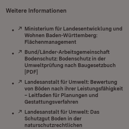
Weitere Informationen
Extern:
Ministerium für Landesentwicklung und
Wohnen Baden-Württemberg:
Flächenmanagement
(Öffnet in neuem Fens
Extern:
Bund/Länder-Arbeitsgemeinschaft
Bodenschutz: Bodenschutz in der
Umweltprüfung nach Baugesetzbuch
[PDF]
(Öffnet in neuem Fenster)
Extern:
Landesanstalt für Umwelt: Bewertung
von Böden nach ihrer Leistungsfähigkeit
– Leitfaden für Planungen und
Gestattungsverfahren
(Öffnet in neuem Fen
Extern:
Landesanstalt für Umwelt: Das
Schutzgut Boden in der
naturschutzrechtlichen