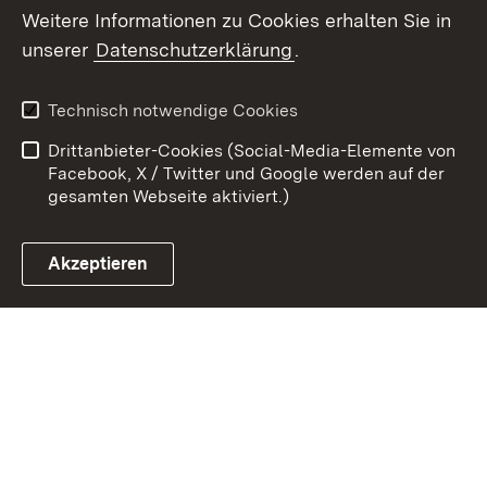
Weitere Informationen zu Cookies erhalten Sie in
Zum 
unserer
Datenschutzerklärung
.
Kontakt
Datenschutz
Erklärung zur
Benutzungshinweise
Technisch notwendige Cookies
Barrierefreiheit
Drittanbieter-Cookies (Social-Media-Elemente von
Impressum
Cookies
Facebook, X / Twitter und Google werden auf der
gesamten Webseite aktiviert.)
Akzeptieren
Link zum Landesportal