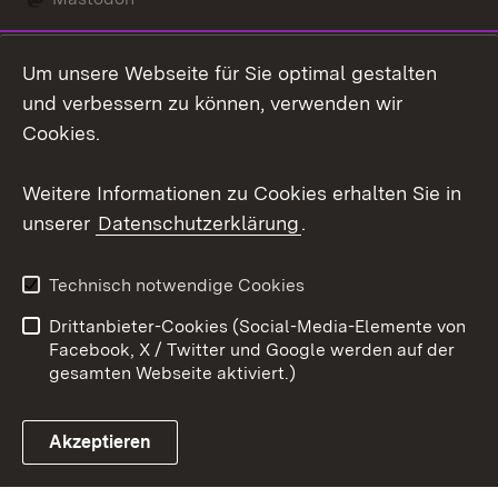
Social Wall
Um unsere Webseite für Sie optimal gestalten
X / Twitter
und verbessern zu können, verwenden wir
Cookies.
Youtube
Weitere Informationen zu Cookies erhalten Sie in
Zum 
unserer
Datenschutzerklärung
.
Kontakt
Datenschutz
Erklärung zur
Benutzungshinweise
Technisch notwendige Cookies
Barrierefreiheit
Drittanbieter-Cookies (Social-Media-Elemente von
Impressum
Cookies
Facebook, X / Twitter und Google werden auf der
gesamten Webseite aktiviert.)
Akzeptieren
Link zum Landesportal