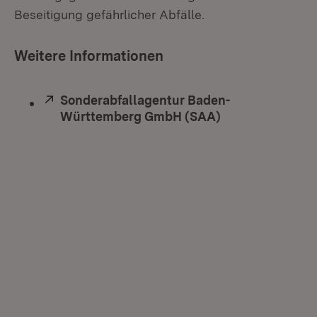
Beseitigung gefährlicher Abfälle.
Weitere Informationen
Extern:
Sonderabfallagentur Baden-
Württemberg GmbH (SAA)
(Öffnet in neue