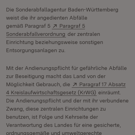
Die Sonderabfallagentur Baden-Württemberg
weist die ihr angedienten Abfälle
Extern:
gemäß Paragraf 5
Paragraf 5
(Öffnet in neuem Fenster)
Sonderabfallverordnung
der zentralen
Einrichtung beziehungsweise sonstigen
Entsorgungsanlagen zu.
Mit der Andienungspflicht für gefährliche Abfälle
zur Beseitigung macht das Land von der
Extern:
Möglichkeit Gebrauch, die
Paragraf 17 Absatz
(Öffnet in neue
4 Kreislaufwirtschaftsgesetz (KrWG)
einräumt.
Die Andienungspflicht und der mit ihr verbundene
Zwang, diese zentralen Einrichtungen zu
benutzen, ist Folge und Kehrseite der
Verantwortung des Landes für eine gesicherte,
ordnungsgemäße und umweltgerechte