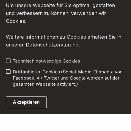
Um unsere Webseite für Sie optimal gestalten
X / Twitter
und verbessern zu können, verwenden wir
Cookies.
Youtube
Weitere Informationen zu Cookies erhalten Sie in
Zum 
unserer
Datenschutzerklärung
.
Kontakt
Datenschutz
Erklärung zur
Benutzungshinweise
Technisch notwendige Cookies
Barrierefreiheit
Drittanbieter-Cookies (Social-Media-Elemente von
Impressum
Cookies
Facebook, X / Twitter und Google werden auf der
gesamten Webseite aktiviert.)
Akzeptieren
Link zum Landesportal