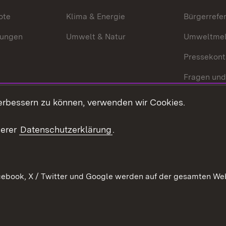
ote
Klima & Energie
Bürgerrefer
ungen
Umwelt & Natur
Umweltmel
Pressekont
Fragen und
Mediathek
erbessern zu können, verwenden wir Cookies.
Kontakt un
serer
Datenschutzerklärung
.
ebook, X / Twitter und Google werden auf der gesamten Webs
Kontakt
Datenschutz
Erklärung zur Barrierefreiheit