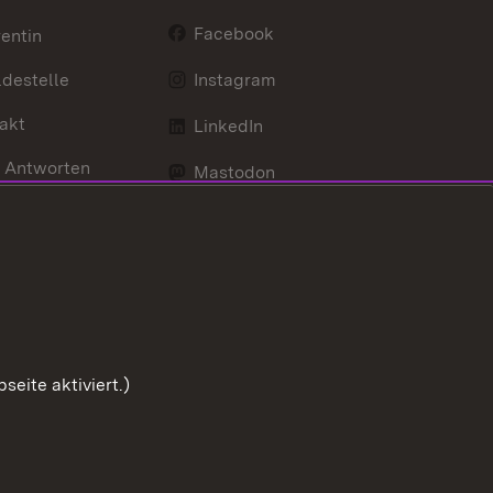
Facebook
entin
destelle
Instagram
akt
LinkedIn
 Antworten
Mastodon
Social Wall
d Anfahrt
X / Twitter
Youtube
eite aktiviert.)
Zum Sei
Benutzungshinweise
Impressum
Cookies