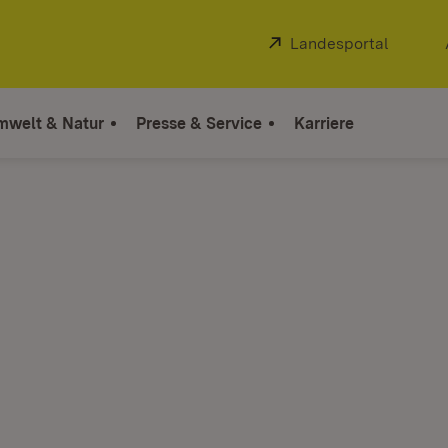
Extern:
Landesportal
(Öffnet
mwelt & Natur
Presse & Service
Karriere