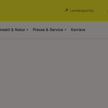
Extern:
Landesportal
(Öffnet
mwelt & Natur
Presse & Service
Karriere