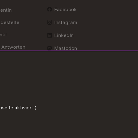
Facebook
entin
destelle
Instagram
akt
LinkedIn
 Antworten
Mastodon
Social Wall
d Anfahrt
X / Twitter
Youtube
eite aktiviert.)
Zum Sei
Benutzungshinweise
Impressum
Cookies