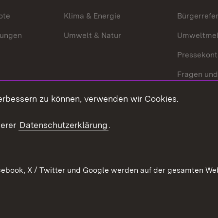
ote
Klima & Energie
Bürgerrefer
ungen
Umwelt & Natur
Umweltmel
Pressekont
Fragen und
Mediathek
erbessern zu können, verwenden wir Cookies.
Kontakt un
serer
Datenschutzerklärung
.
ebook, X / Twitter und Google werden auf der gesamten Webs
Kontakt
Datenschutz
Erklärung zur Barrierefreiheit