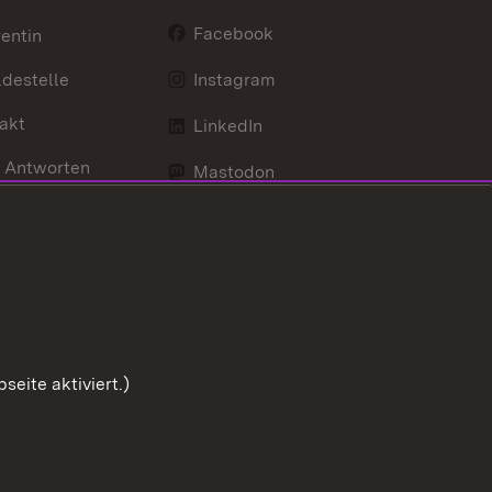
Facebook
entin
destelle
Instagram
akt
LinkedIn
 Antworten
Mastodon
Social Wall
d Anfahrt
X / Twitter
Youtube
eite aktiviert.)
Zum Sei
Benutzungshinweise
Impressum
Cookies