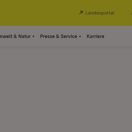
Extern:
Landesportal
(Öffnet
mwelt & Natur
Presse & Service
Karriere