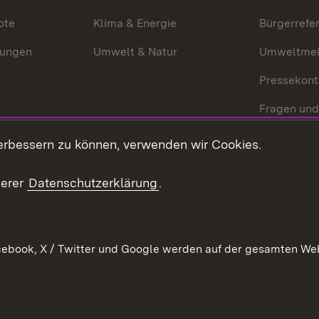
ote
Klima & Energie
Bürgerrefer
ungen
Umwelt & Natur
Umweltmel
Pressekont
Fragen und
Mediathek
erbessern zu können, verwenden wir Cookies.
Kontakt un
serer
Datenschutzerklärung
.
ebook, X / Twitter und Google werden auf der gesamten Webs
Kontakt
Datenschutz
Erklärung zur Barrierefreiheit