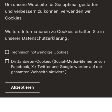
Um unsere Webseite für Sie optimal gestalten
X / Twitter
und verbessern zu können, verwenden wir
Cookies.
Youtube
Weitere Informationen zu Cookies erhalten Sie in
Zum 
unserer
Datenschutzerklärung
.
Kontakt
Datenschutz
Erklärung zur
Benutzungshinweise
Technisch notwendige Cookies
Barrierefreiheit
Drittanbieter-Cookies (Social-Media-Elemente von
Impressum
Cookies
Facebook, X / Twitter und Google werden auf der
gesamten Webseite aktiviert.)
Akzeptieren
Link zum Landesportal