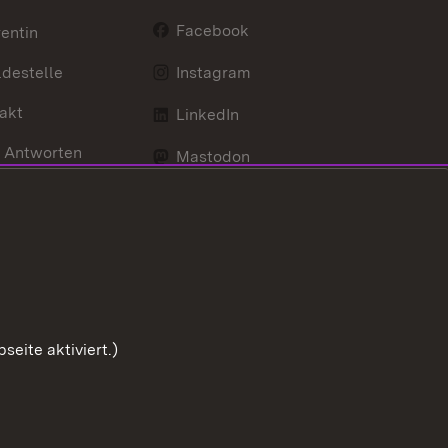
Facebook
entin
destelle
Instagram
akt
LinkedIn
 Antworten
Mastodon
Social Wall
d Anfahrt
X / Twitter
Youtube
eite aktiviert.)
Zum Sei
Benutzungshinweise
Impressum
Cookies