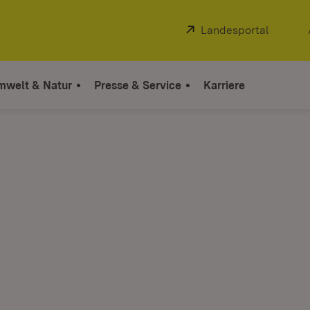
Extern:
Landesportal
(Öffnet
mwelt & Natur
Presse & Service
Karriere