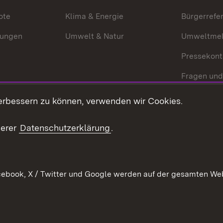
ote
Klima & Energie
Bürgerrefer
ungen
Umwelt & Natur
Umweltmel
Pressekont
Fragen und
Mediathek
erbessern zu können, verwenden wir Cookies.
Kontakt un
serer
Datenschutzerklärung
.
ebook, X / Twitter und Google werden auf der gesamten Webs
Kontakt
Datenschutz
Erklärung zur Barrierefreiheit