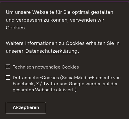
Social Wall
Um unsere Webseite für Sie optimal gestalten
X / Twitter
und verbessern zu können, verwenden wir
Cookies.
Youtube
Weitere Informationen zu Cookies erhalten Sie in
Zum 
unserer
Datenschutzerklärung
.
Kontakt
Datenschutz
Erklärung zur
Benutzungshinweise
Technisch notwendige Cookies
Barrierefreiheit
Drittanbieter-Cookies (Social-Media-Elemente von
Impressum
Cookies
Facebook, X / Twitter und Google werden auf der
gesamten Webseite aktiviert.)
Akzeptieren
Link zum Landesportal