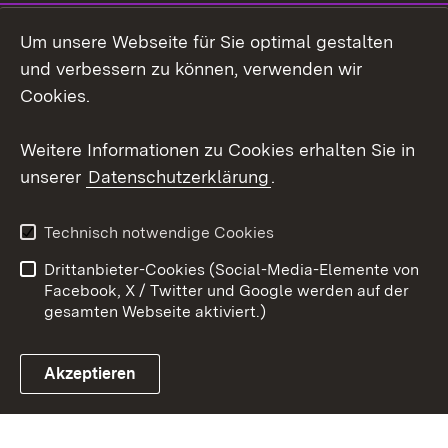
Social Wall
Um unsere Webseite für Sie optimal gestalten
X / Twitter
und verbessern zu können, verwenden wir
Cookies.
Youtube
Weitere Informationen zu Cookies erhalten Sie in
Zum 
unserer
Datenschutzerklärung
.
Kontakt
Datenschutz
Erklärung zur
Benutzungshinweise
Technisch notwendige Cookies
Barrierefreiheit
Drittanbieter-Cookies (Social-Media-Elemente von
Impressum
Cookies
Facebook, X / Twitter und Google werden auf der
gesamten Webseite aktiviert.)
Akzeptieren
Link zum Landesportal