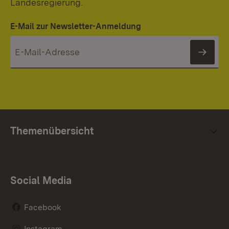
Landesregierung.
E-Mail zur Newsletter-Anmeldung
News
Themenübersicht
Social Media
Facebook
Instagram