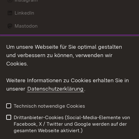
LinkedIn
Mastodon
Social Wall
Um unsere Webseite für Sie optimal gestalten
X / Twitter
und verbessern zu können, verwenden wir
Cookies.
Youtube
Weitere Informationen zu Cookies erhalten Sie in
Zum 
unserer
Datenschutzerklärung
.
Kontakt
Datenschutz
Erklärung zur
Benutzungshinweise
Technisch notwendige Cookies
Barrierefreiheit
Drittanbieter-Cookies (Social-Media-Elemente von
Impressum
Cookies
Facebook, X / Twitter und Google werden auf der
gesamten Webseite aktiviert.)