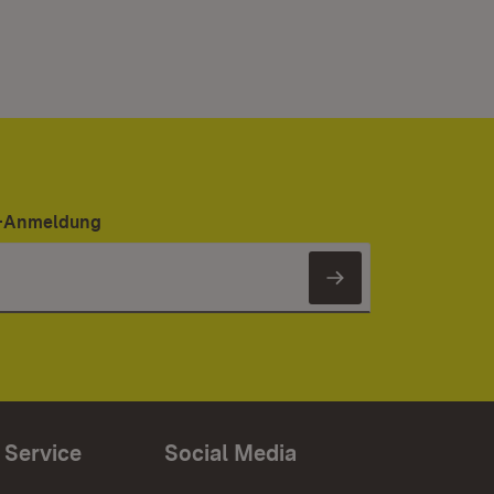
er-Anmeldung
Newsletter 
 Service
Social Media