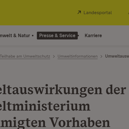
Extern:
Landesportal
(Öffnet
mwelt & Natur
Presse & Service
Karriere
Teilhabe am Umweltschutz
Umweltinformationen
Umweltausw
tauswirkungen der
tministerium
migten Vorhaben