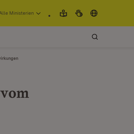
 in neuem Fenster)
Alle Ministerien
irkungen
 vom