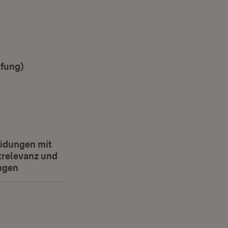
üfung)
idungen mit
trelevanz und
ngen