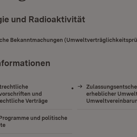
ie und Radioaktivität
iche Bekanntmachungen (Umweltverträglichkeitspr
nformationen
rechtliche
Zulassungsentsche
vorschriften und
erheblicher Umwel
echtliche Verträge
Umweltvereinbaru
 Programme und politische
te