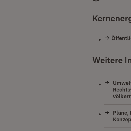
Kernenerg
Öffentl
Weitere I
Umwelt
Rechts
völkerr
Pläne,
Konzep