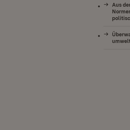
Aus de
Normen
politi
Überwa
umwelt