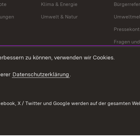
ote
Klima & Energie
Bürgerrefer
ungen
Umwelt & Natur
Umweltmel
Pressekont
Fragen und
Mediathek
erbessern zu können, verwenden wir Cookies.
Kontakt un
serer
Datenschutzerklärung
.
ebook, X / Twitter und Google werden auf der gesamten Webs
Kontakt
Datenschutz
Erklärung zur Barrierefreiheit