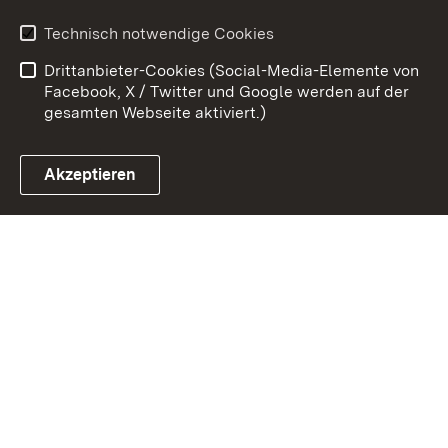
Erklärung zur
Benutzungshinweise
Technisch notwendige Cookies
Barrierefreiheit
Drittanbieter-Cookies (Social-Media-Elemente von
Impressum
Cookies
Facebook, X / Twitter und Google werden auf der
gesamten Webseite aktiviert.)
Akzeptieren
Link zum Landesportal