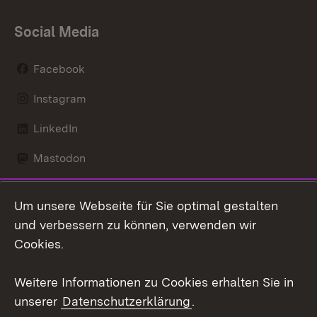
Social Media
Facebook
Instagram
LinkedIn
Mastodon
Social Wall
Um unsere Webseite für Sie optimal gestalten
X / Twitter
und verbessern zu können, verwenden wir
Cookies.
Youtube
Weitere Informationen zu Cookies erhalten Sie in
Zum 
unserer
Datenschutzerklärung
.
Kontakt
Datenschutz