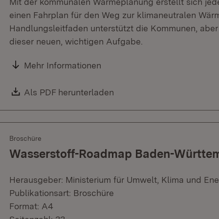
Mit der kommunalen Wärmeplanung erstellt sich j
einen Fahrplan für den Weg zur klimaneutralen Wär
Handlungsleitfaden unterstützt die Kommunen, aber
dieser neuen, wichtigen Aufgabe.
Mehr Informationen
Download:
Als PDF herunterladen
(Öffnet in neuem Fenster)
Broschüre
Wasserstoff-Roadmap Baden-Württe
Herausgeber: Ministerium für Umwelt, Klima und Ene
Publikationsart: Broschüre
Format: A4