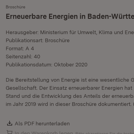
Broschüre
Erneuerbare Energien in Baden-Württ
Herausgeber: Ministerium für Umwelt, Klima und Ene
Publikationsart: Broschüre
Format: A 4
Seitenzahl: 40
Publikationsdatum: Oktober 2020
Die Bereitstellung von Energie ist eine wesentliche 
Gesellschaft. Der Einsatz erneuerbarer Energien hat
Stand und die Entwicklung des Anteils der erneuer
im Jahr 2019 wird in dieser Broschüre dokumentiert
Download:
Als PDF herunterladen
(Öffnet in neuem Fenster)
In den Warenkorb legen
Bitte akzeptieren Sie die tec