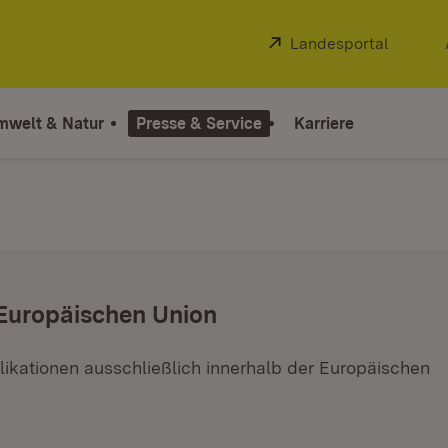
Extern:
Landesportal
(Öffnet
mwelt & Natur
Presse & Service
Karriere
 Europäischen Union
ikationen ausschließlich innerhalb der Europäischen