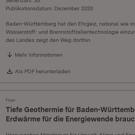
Seitenzahl: 33
Publikationsdatum: Dezember 2020
Baden-Württemberg hat den Ehrgeiz, national wie inte
Wasserstoff- und Brennstoffzellentechnologie ein
des Landes zeigt den Weg dorthin.
Mehr Informationen
Download:
Als PDF herunterladen
(Öffnet in neuem Fenster)
Flyer
Tiefe Geothermie für Baden-Württemb
Erdwärme für die Energiewende brau
Herausgeber: Ministerium für Umwelt, Klima und Ene