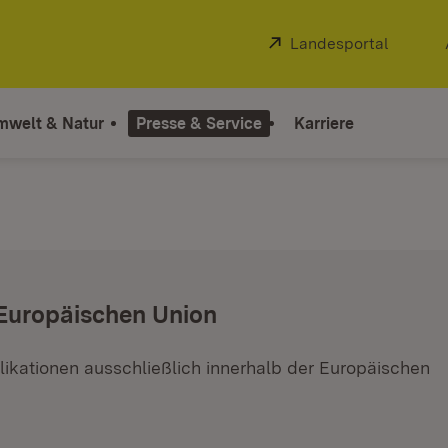
Extern:
Landesportal
(Öffnet
mwelt & Natur
Presse & Service
Karriere
 Europäischen Union
ikationen ausschließlich innerhalb der Europäischen