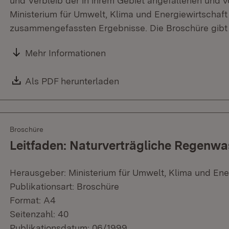
und Verbleib der in ihrem Gebiet angefallenen und v
Ministerium für Umwelt, Klima und Energiewirtschaft 
zusammengefassten Ergebnisse. Die Broschüre gibt 
Mehr Informationen
Download:
Als PDF herunterladen
(Öffnet in neuem Fenster)
Broschüre
Leitfaden: Naturverträgliche Regenw
Herausgeber: Ministerium für Umwelt, Klima und Ene
Publikationsart: Broschüre
Format: A4
Seitenzahl: 40
Publikationsdatum: 06/1999