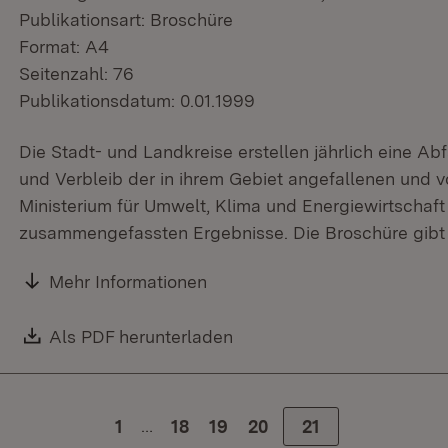
Publikationsart: Broschüre
Format: A4
Seitenzahl: 76
Publikationsdatum: 0.01.1999
Die Stadt- und Landkreise erstellen jährlich eine Ab
und Verbleib der in ihrem Gebiet angefallenen und v
Ministerium für Umwelt, Klima und Energiewirtschaft 
zusammengefassten Ergebnisse. Die Broschüre gibt 
Mehr Informationen
Download:
Als PDF herunterladen
(Öffnet in neuem Fenster)
…
1
Zur Seite
18
Zur Seite
19
Zur Seite
20
Zur Seite
21