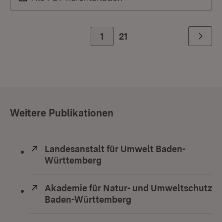
Zur Seite
1
21
Weiter
Weitere Publikationen
Extern:
Landesanstalt für Umwelt Baden-
Württemberg
(Öffnet in neuem Fenster)
Extern:
Akademie für Natur- und Umweltschutz
Baden-Württemberg
(Öffnet in neuem Fens