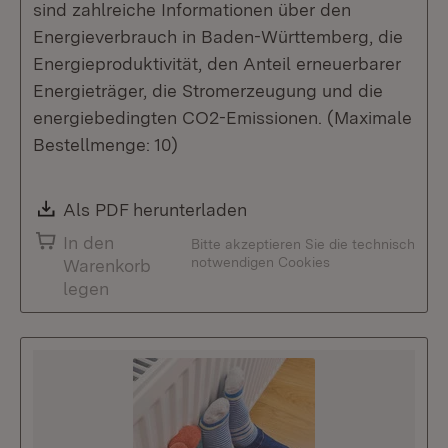
sind zahlreiche Informationen über den
Energieverbrauch in Baden-Württemberg, die
Energieproduktivität, den Anteil erneuerbarer
Energieträger, die Stromerzeugung und die
energiebedingten CO2-Emissionen. (Maximale
Bestellmenge: 10)
Download:
Als PDF herunterladen
(Öffnet in neuem Fenste
In den
Bitte akzeptieren Sie die technisch
notwendigen Cookies
Warenkorb
legen