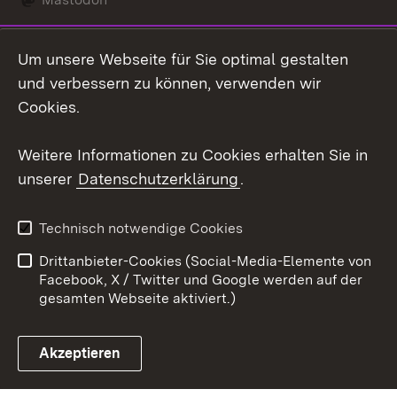
Social Wall
Um unsere Webseite für Sie optimal gestalten
X / Twitter
und verbessern zu können, verwenden wir
Cookies.
Youtube
Weitere Informationen zu Cookies erhalten Sie in
Zum 
unserer
Datenschutzerklärung
.
Kontakt
Datenschutz
Erklärung zur
Benutzungshinweise
Technisch notwendige Cookies
Barrierefreiheit
Drittanbieter-Cookies (Social-Media-Elemente von
Impressum
Cookies
Facebook, X / Twitter und Google werden auf der
gesamten Webseite aktiviert.)
Akzeptieren
Link zum Landesportal