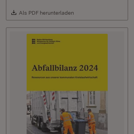
Download:
Als PDF herunterladen
(Öffnet in neuem Fenste