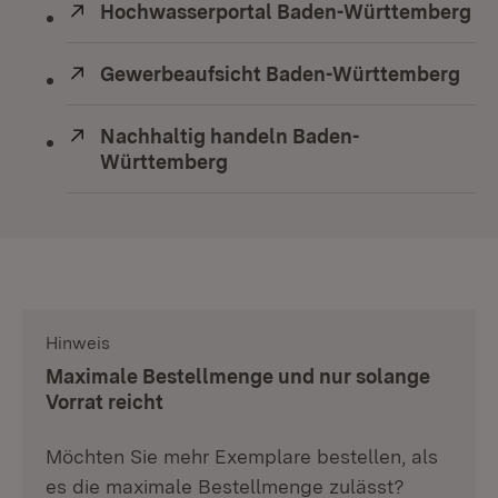
Extern:
Hochwasserportal Baden-Württemberg
(Ö
Extern:
Gewerbeaufsicht Baden-Württemberg
(Öf
Extern:
Nachhaltig handeln Baden-
Württemberg
(Öffnet in neuem Fenster)
Hinweis
:
Maximale Bestellmenge und nur solange
Vorrat reicht
Möchten Sie mehr Exemplare bestellen, als
es die maximale Bestellmenge zulässt?