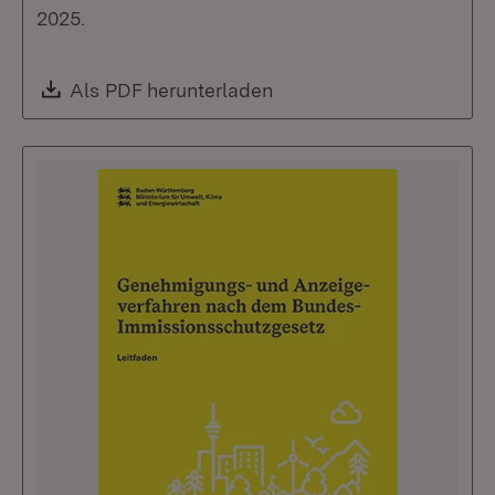
2025.
Download:
Als PDF herunterladen
(Öffnet in neuem Fenste