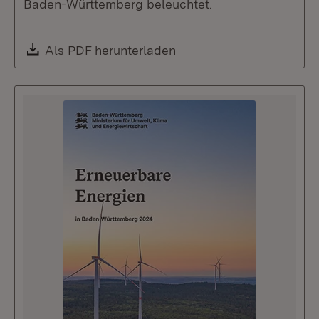
Baden-Württemberg beleuchtet.
Download:
Als PDF herunterladen
(Öffnet in neuem Fenste