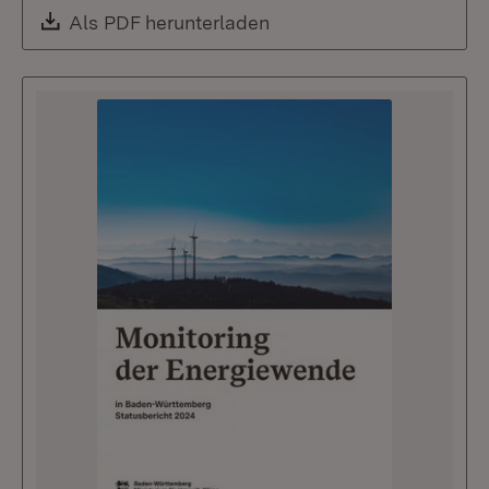
Download:
Als PDF herunterladen
(Öffnet in neuem Fenste