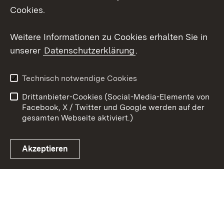
Cookies.
Youtube
Weitere Informationen zu Cookies erhalten Sie in
Zum 
unserer
Datenschutzerklärung
.
Kontakt
Datenschutz
Erklärung zur
Benutzungshinweise
Technisch notwendige Cookies
Barrierefreiheit
Drittanbieter-Cookies (Social-Media-Elemente von
Impressum
Cookies
Facebook, X / Twitter und Google werden auf der
gesamten Webseite aktiviert.)
Akzeptieren
Link zum Landesportal