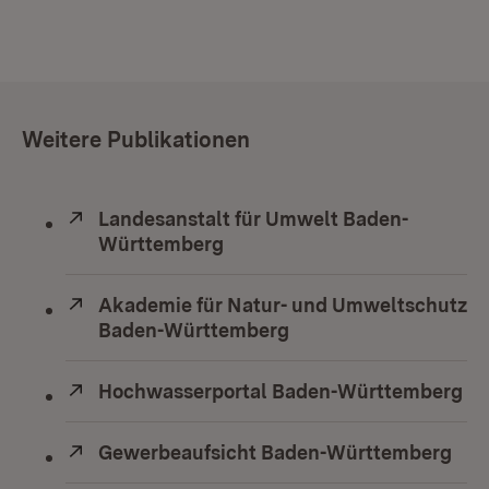
Weitere Publikationen
Extern:
Landesanstalt für Umwelt Baden-
Württemberg
(Öffnet in neuem Fenster)
Extern:
Akademie für Natur- und Umweltschutz
Baden-Württemberg
(Öffnet in neuem Fens
Extern:
Hochwasserportal Baden-Württemberg
(Ö
Extern:
Gewerbeaufsicht Baden-Württemberg
(Öf