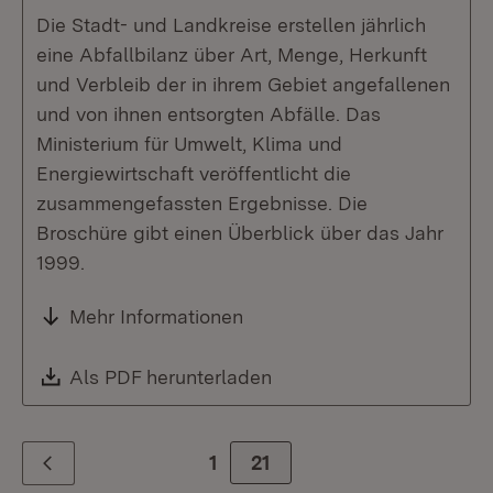
Die Stadt- und Landkreise erstellen jährlich
eine Abfallbilanz über Art, Menge, Herkunft
und Verbleib der in ihrem Gebiet angefallenen
und von ihnen entsorgten Abfälle. Das
Ministerium für Umwelt, Klima und
Energiewirtschaft veröffentlicht die
zusammengefassten Ergebnisse. Die
Broschüre gibt einen Überblick über das Jahr
1999.
Mehr Informationen
Download:
Als PDF herunterladen
(Öffnet in neuem Fenste
1
Zur Seite
21
Zurück