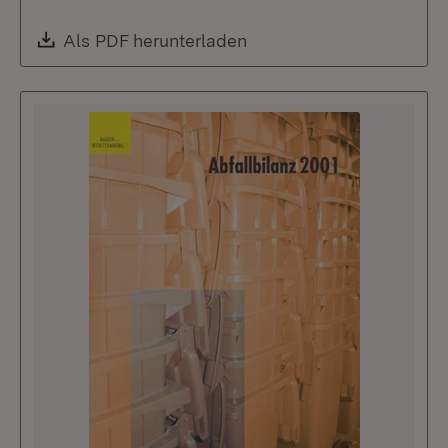
Download:
Als PDF herunterladen
(Öffnet in neuem Fenste