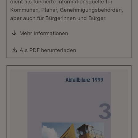
dient als fundierte Informationsquelle für
Kommunen, Planer, Genehmigungsbehörden,
aber auch für Bürgerinnen und Bürger.
Mehr Informationen
Download:
Als PDF herunterladen
(Öffnet in neuem Fenste