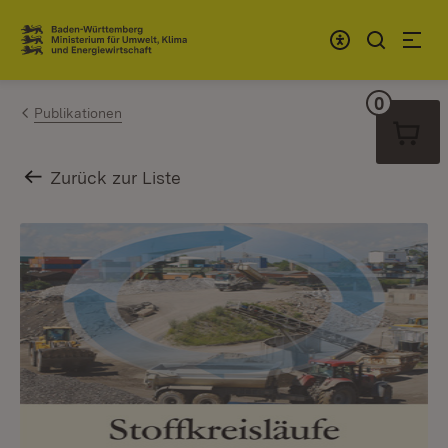
Zum Inhalt springen
Link zur Startseite
0
Warenko
Publikationen
Zurück zur Liste