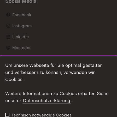
Social Media
Facebook
Instagram
LinkedIn
Mastodon
Social Wall
Um unsere Webseite für Sie optimal gestalten
X / Twitter
und verbessern zu können, verwenden wir
Cookies.
Youtube
Weitere Informationen zu Cookies erhalten Sie in
Zum 
unserer
Datenschutzerklärung
.
Kontakt
Datenschutz
Erklärung zur
Benutzungshinweise
Technisch notwendige Cookies