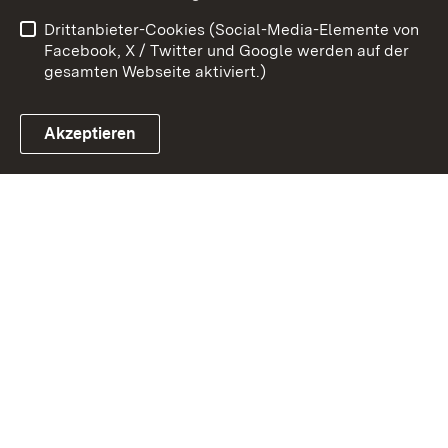
Barrierefreiheit
Drittanbieter-Cookies (Social-Media-Elemente von
Impressum
Cookies
Facebook, X / Twitter und Google werden auf der
gesamten Webseite aktiviert.)
Akzeptieren
Link zum Landesportal