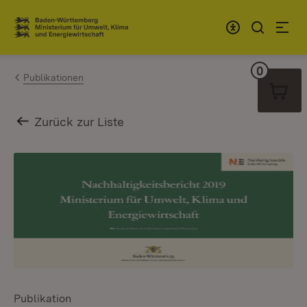
Zum Inhalt springen
Link zur Startseite
0
Warenko
Publikationen
Zurück zur Liste
Publikation