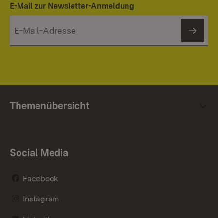
E-Mail zur Newsletter-Anmeldung
News
Themenübersicht
Social Media
Facebook
Instagram