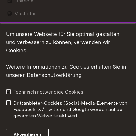
LinkedIn
Mastodon
Social Wall
Um unsere Webseite für Sie optimal gestalten
X / Twitter
und verbessern zu können, verwenden wir
Cookies.
Youtube
Weitere Informationen zu Cookies erhalten Sie in
Zum 
unserer
Datenschutzerklärung
.
Kontakt
Datenschutz
Erklärung zur
Benutzungshinweise
Technisch notwendige Cookies
Barrierefreiheit
Drittanbieter-Cookies (Social-Media-Elemente von
Impressum
Cookies
Facebook, X / Twitter und Google werden auf der
gesamten Webseite aktiviert.)
Akzeptieren