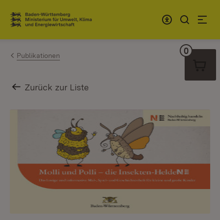
Zum Inhalt springen
Link zur Startseite
0
Warenko
Publikationen
Zurück zur Liste