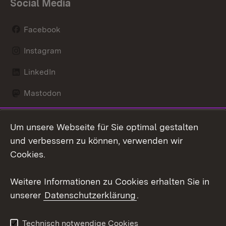
Social Media
Facebook
Instagram
LinkedIn
Mastodon
Social Wall
Um unsere Webseite für Sie optimal gestalten
X / Twitter
und verbessern zu können, verwenden wir
Cookies.
Youtube
Weitere Informationen zu Cookies erhalten Sie in
Zum 
unserer
Datenschutzerklärung
.
Kontakt
Datenschutz
Erklärung zur
Benutzungshinweise
Technisch notwendige Cookies