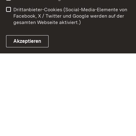
Barrierefreiheit
Drittanbieter-Cookies (Social-Media-Elemente von
Impressum
Cookies
Facebook, X / Twitter und Google werden auf der
gesamten Webseite aktiviert.)
Akzeptieren
Link zum Landesportal