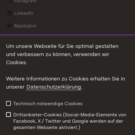
Instagram
LinkedIn
Mastodon
Social Wall
Um unsere Webseite für Sie optimal gestalten
X / Twitter
und verbessern zu können, verwenden wir
Cookies.
Youtube
Weitere Informationen zu Cookies erhalten Sie in
Zum 
unserer
Datenschutzerklärung
.
Kontakt
Datenschutz
Erklärung zur
Benutzungshinweise
Technisch notwendige Cookies
Barrierefreiheit
Drittanbieter-Cookies (Social-Media-Elemente von
Impressum
Cookies
Facebook, X / Twitter und Google werden auf der
gesamten Webseite aktiviert.)