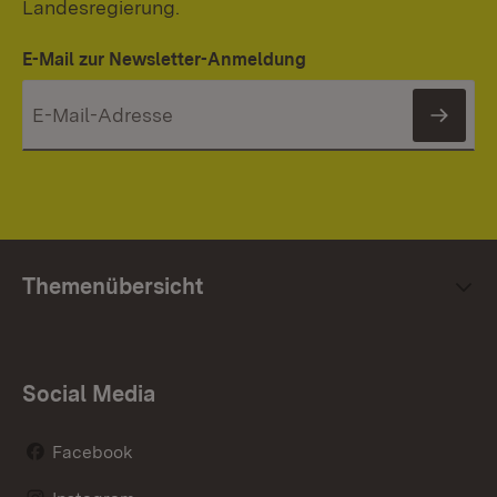
Landesregierung.
E-Mail zur Newsletter-Anmeldung
News
Themenübersicht
Social Media
Facebook