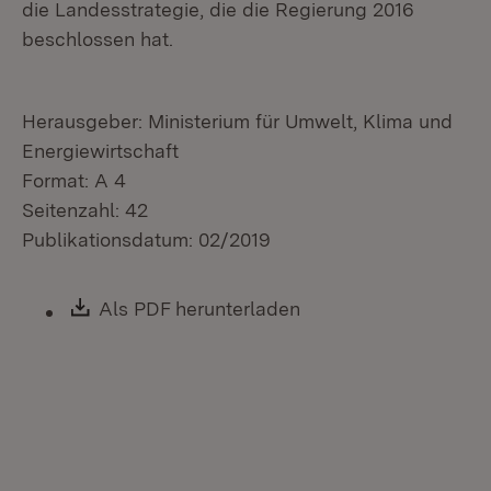
die Landesstrategie, die die Regierung 2016
beschlossen hat.
Herausgeber: Ministerium für Umwelt, Klima und
Energiewirtschaft
Format: A 4
Seitenzahl: 42
Publikationsdatum: 02/2019
Download:
Als PDF herunterladen
(Öffnet in neuem Fen