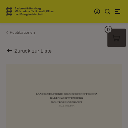
Zum Inhalt springen
Link zur Startseite
0
Warenko
Publikationen
Zurück zur Liste