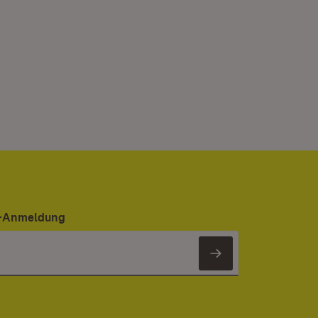
er-Anmeldung
Newsletter 