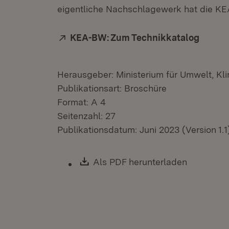
eigentliche Nachschlagewerk hat die KEA
Extern:
KEA-BW: Zum Technikkatalog
(Öffne
Herausgeber: Ministerium für Umwelt, Kl
Publikationsart: Broschüre
Format: A 4
Seitenzahl: 27
Publikationsdatum: Juni 2023 (Version 1.1
Download:
Als PDF herunterladen
(Öffnet i