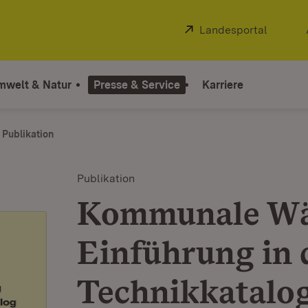
Extern:
Landesportal
(Öffnet
mwelt & Natur
Presse & Service
Karriere
Publikation
Publikation
Kommunale Wä
Einführung in 
Technikkatalo