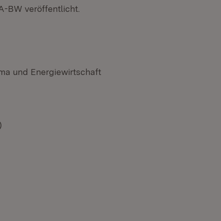
-BW veröffentlicht.
t in neuem Fenster)
ima und Energiewirtschaft
)
n neuem Fenster)