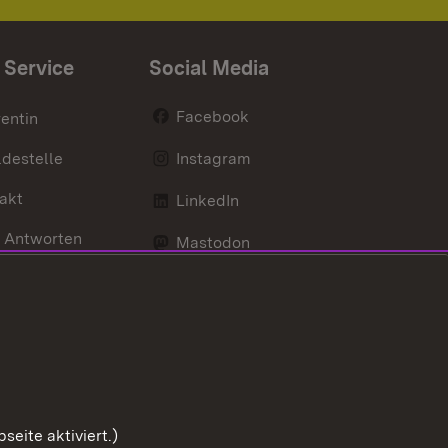
 Service
Social Media
Facebook
entin
destelle
Instagram
akt
LinkedIn
 Antworten
Mastodon
Social Wall
d Anfahrt
X / Twitter
Youtube
eite aktiviert.)
Zum Sei