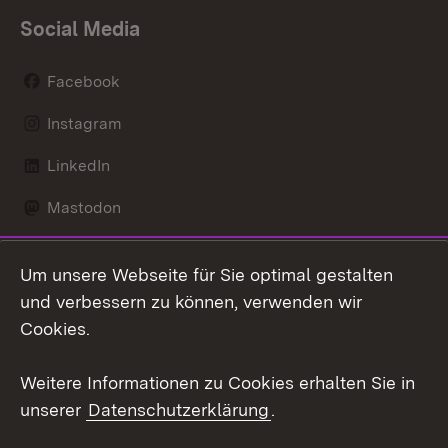
Social Media
Facebook
Instagram
LinkedIn
Mastodon
Social Wall
Um unsere Webseite für Sie optimal gestalten
X / Twitter
und verbessern zu können, verwenden wir
Cookies.
Youtube
Weitere Informationen zu Cookies erhalten Sie in
Zum 
unserer
Datenschutzerklärung
.
Kontakt
Datenschutz