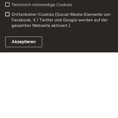
Erklärung zur
Benutzungshinweise
Technisch notwendige Cookies
Barrierefreiheit
Drittanbieter-Cookies (Social-Media-Elemente von
Impressum
Cookies
Facebook, X / Twitter und Google werden auf der
gesamten Webseite aktiviert.)
Akzeptieren
Link zum Landesportal