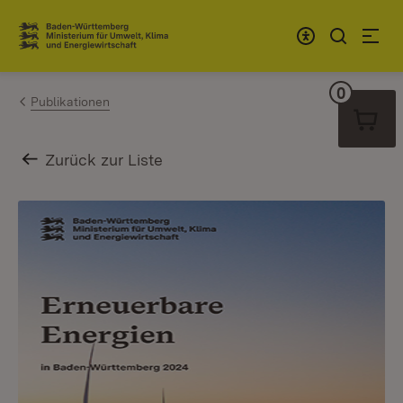
Zum Inhalt springen
Link zur Startseite
0
Warenko
Publikationen
Zurück zur Liste