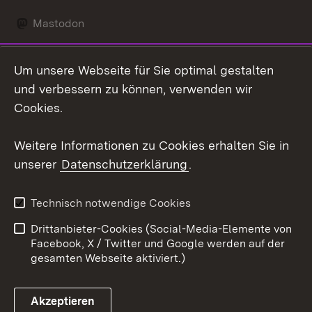
Mastodon
Social Wall
Um unsere Webseite für Sie optimal gestalten
X / Twitter
und verbessern zu können, verwenden wir
Cookies.
Youtube
Weitere Informationen zu Cookies erhalten Sie in
Zum 
unserer
Datenschutzerklärung
.
Kontakt
Datenschutz
Erklärung zur
Benutzungshinweise
Technisch notwendige Cookies
Barrierefreiheit
Drittanbieter-Cookies (Social-Media-Elemente von
Impressum
Cookies
Facebook, X / Twitter und Google werden auf der
gesamten Webseite aktiviert.)
Akzeptieren
Link zum Landesportal