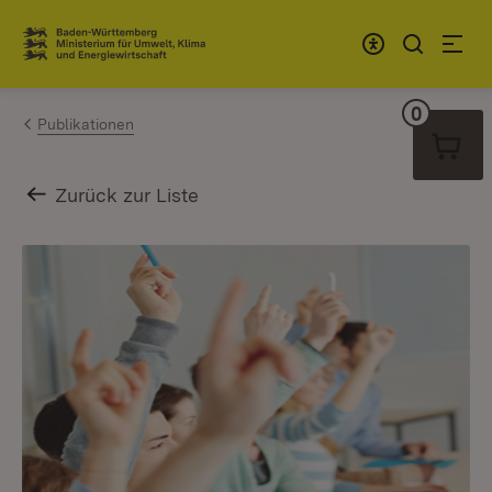
Zum Inhalt springen
Link zur Startseite
0
Warenko
Publikationen
Zurück zur Liste