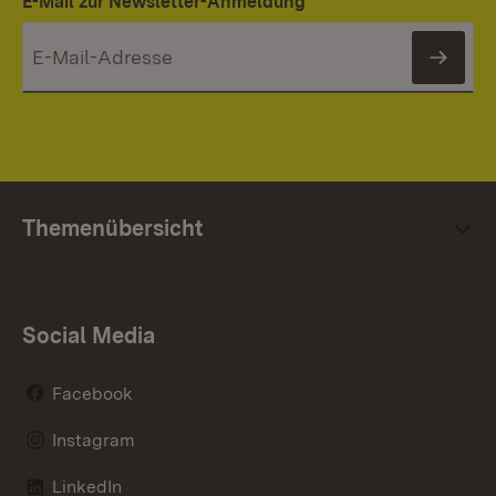
E-Mail zur Newsletter-Anmeldung
News
Themenübersicht
Social Media
Facebook
Instagram
LinkedIn