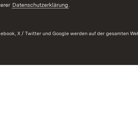
serer
Datenschutzerklärung
.
ebook, X / Twitter und Google werden auf der gesamten Webs
Kontakt
Datenschutz
Erklärung zur Barrierefreiheit