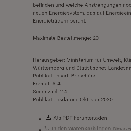
befinden und welche Anstrengungen noch
neuen Energiesystem, das auf Energieei
Energieträgern beruht.
Maximale Bestellmenge: 20
Herausgeber: Ministerium für Umwelt, Kl
Württemberg und Statistisches Landes
Publikationsart: Broschüre
Format: A 4
Seitenzahl: 114
Publikationsdatum: Oktober 2020
Download:
Als PDF herunterladen
(Öffnet i
In den Warenkorb legen
Bitte akz