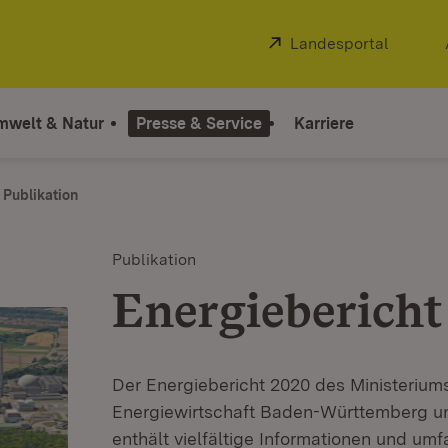
Extern:
Landesportal
(Öffnet
mwelt & Natur
Presse & Service
Karriere
Publikation
Publikation
Energieberich
Der Energiebericht 2020 des Ministerium
Energiewirtschaft Baden-Württemberg u
enthält vielfältige Informationen und um