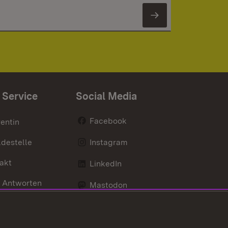
Newsletter 
 Service
Social Media
Facebook
entin
destelle
Instagram
akt
LinkedIn
 Antworten
Mastodon
Social Wall
d Anfahrt