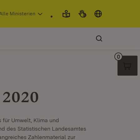
 in neuem Fenster)
Alle Ministerien
0
Warenko
t 2020
s für Umwelt, Klima und
nd des Statistischen Landesamtes
fangreiches Zahlenmaterial zur