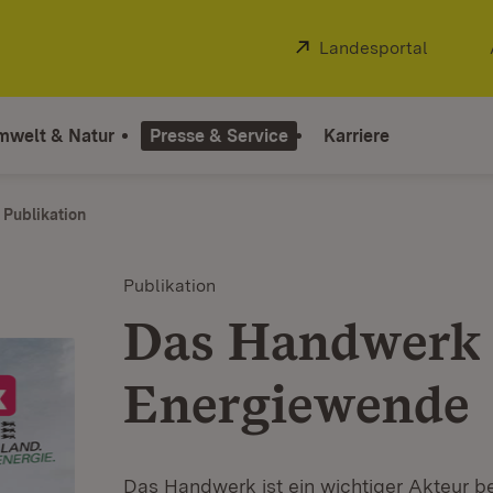
Extern:
Landesportal
(Öffnet
mwelt & Natur
Presse & Service
Karriere
Publikation
Publikation
Das Handwerk 
Energiewende
Das Handwerk ist ein wichtiger Akteur b