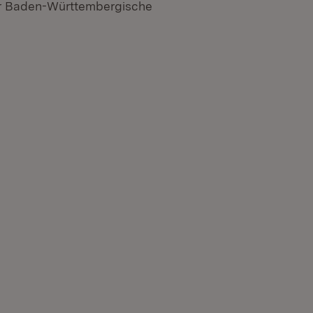
er Baden-Württembergische
n neuem Fenster)