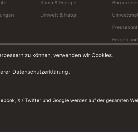
ote
Klima & Energie
Bürgerrefer
ungen
Umwelt & Natur
Umweltmel
Pressekont
Fragen und
Mediathek
erbessern zu können, verwenden wir Cookies.
Kontakt un
serer
Datenschutzerklärung
.
ebook, X / Twitter und Google werden auf der gesamten Webs
Kontakt
Datenschutz
Erklärung zur Barrierefreiheit