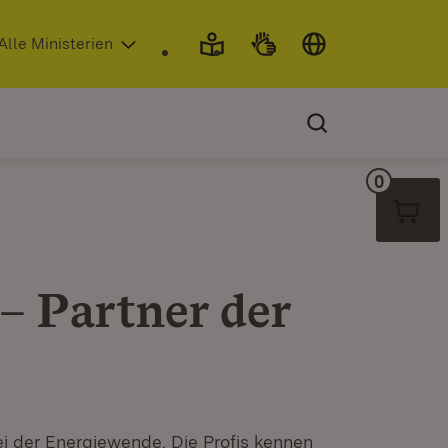
 in neuem Fenster)
Alle Ministerien
0
Warenko
– Partner der
ei der Energiewende. Die Profis kennen