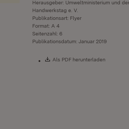
Herausgeber: Umweltministerium und d
Handwerkstag e. V.
Publikationsart: Flyer
Format: A 4
Seitenzahl: 6
Publikationsdatum: Januar 2019
Download:
Als PDF herunterladen
(Öffnet i