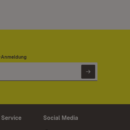
er-Anmeldung
Newsletter 
 Service
Social Media