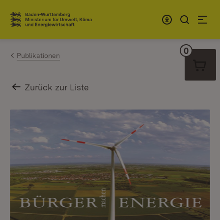
Zum Inhalt springen
Link zur Startseite
0
Warenko
Publikationen
Zurück zur Liste