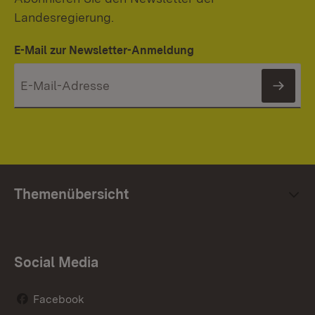
Landesregierung.
E-Mail zur Newsletter-Anmeldung
News
Themenübersicht
Social Media
Facebook