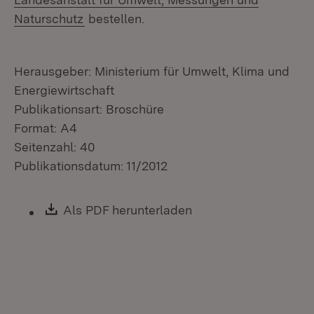
(Öffnet in neuem Fenster)
Naturschutz
bestellen.
Herausgeber: Ministerium für Umwelt, Klima und
Energiewirtschaft
Publikationsart: Broschüre
Format: A4
Seitenzahl: 40
Publikationsdatum: 11/2012
Download:
Als PDF herunterladen
(Öffnet in neuem Fen