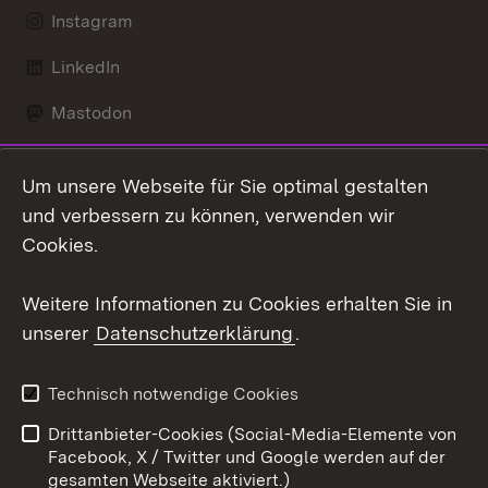
Instagram
LinkedIn
Mastodon
Social Wall
Um unsere Webseite für Sie optimal gestalten
X / Twitter
und verbessern zu können, verwenden wir
Cookies.
Youtube
Weitere Informationen zu Cookies erhalten Sie in
Zum 
unserer
Datenschutzerklärung
.
Kontakt
Datenschutz
Erklärung zur
Benutzungshinweise
Technisch notwendige Cookies
Barrierefreiheit
Drittanbieter-Cookies (Social-Media-Elemente von
Impressum
Cookies
Facebook, X / Twitter und Google werden auf der
gesamten Webseite aktiviert.)