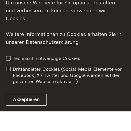
Um unsere Webseite für Sie optimal gestalten
X / Twitter
und verbessern zu können, verwenden wir
Cookies.
Youtube
Weitere Informationen zu Cookies erhalten Sie in
Zum 
unserer
Datenschutzerklärung
.
Kontakt
Datenschutz
Erklärung zur
Benutzungshinweise
Technisch notwendige Cookies
Barrierefreiheit
Drittanbieter-Cookies (Social-Media-Elemente von
Impressum
Cookies
Facebook, X / Twitter und Google werden auf der
gesamten Webseite aktiviert.)
Akzeptieren
Link zum Landesportal