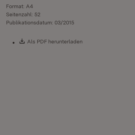
Format: A4
Seitenzahl: 52
Publikationsdatum: 03/2015
Download:
Als PDF herunterladen
(Öffnet in neuem Fen