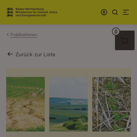
Zum Inhalt springen
Link zur Startseite
0
Warenko
Publikationen
Zurück zur Liste