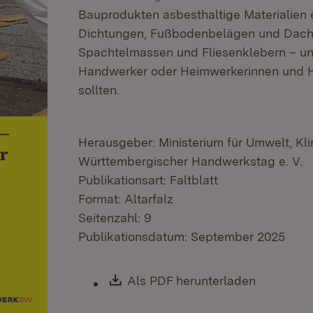
Bauprodukten asbesthaltige Materialien e
Dichtungen, Fußbodenbelägen und Dachpl
Spachtelmassen und Fliesenklebern – un
Handwerker oder Heimwerkerinnen und
sollten.
Herausgeber: Ministerium für Umwelt, Kl
Württembergischer Handwerkstag e. V.
Publikationsart: Faltblatt
Format: Altarfalz
Seitenzahl: 9
Publikationsdatum: September 2025
Download:
Als PDF herunterladen
(Öffnet i