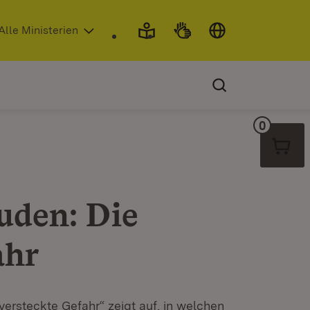
 in neuem Fenster)
Alle Ministerien
0
Warenko
uden: Die
ahr
versteckte Gefahr“ zeigt auf, in welchen