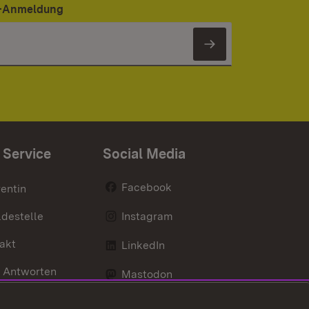
er-Anmeldung
Newsletter 
 Service
Social Media
Facebook
entin
destelle
Instagram
akt
LinkedIn
 Antworten
Mastodon
Social Wall