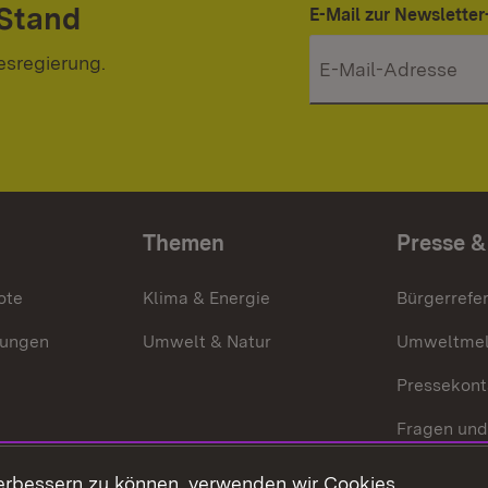
 Stand
E-Mail zur Newslett
esregierung.
Themen
Presse &
ote
Klima & Energie
Bürgerrefer
ungen
Umwelt & Natur
Umweltmel
Pressekont
Fragen und
Mediathek
erbessern zu können, verwenden wir Cookies.