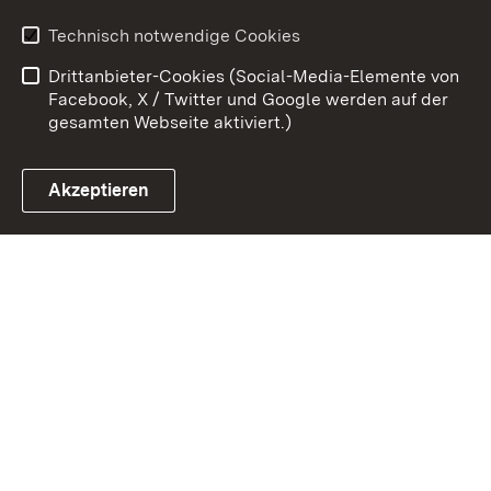
Erklärung zur
Benutzungshinweise
Technisch notwendige Cookies
Barrierefreiheit
Drittanbieter-Cookies (Social-Media-Elemente von
Impressum
Cookies
Facebook, X / Twitter und Google werden auf der
gesamten Webseite aktiviert.)
Akzeptieren
Link zum Landesportal