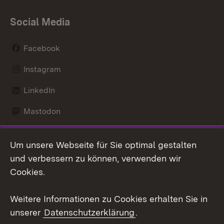
Social Media
Facebook
Instagram
LinkedIn
Mastodon
Social Wall
Um unsere Webseite für Sie optimal gestalten
X / Twitter
und verbessern zu können, verwenden wir
Cookies.
Youtube
Weitere Informationen zu Cookies erhalten Sie in
Zum 
unserer
Datenschutzerklärung
.
Kontakt
Datenschutz