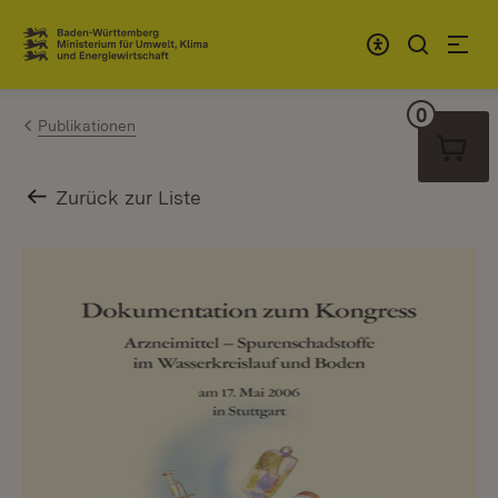
Zum Inhalt springen
Link zur Startseite
0
Warenko
Publikationen
Zurück zur Liste