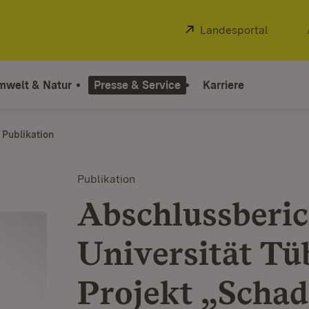
Extern:
Landesportal
(Öffnet
mwelt & Natur
Presse & Service
Karriere
Publikation
Publikation
Abschlussberic
Universität T
Projekt „Schad