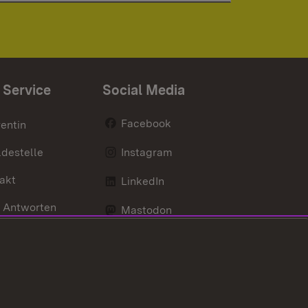
 Service
Social Media
Facebook
entin
destelle
Instagram
akt
LinkedIn
 Antworten
Mastodon
Social Wall
d Anfahrt
X / Twitter
Youtube