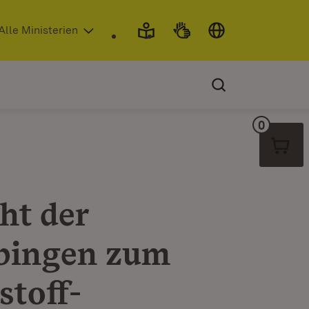
 in neuem Fenster)
Alle Ministerien
0
Warenko
ht der
übingen zum
stoff-