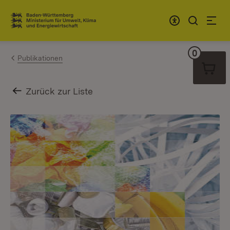
Zum Inhalt springen
Link zur Startseite
0
Warenko
Publikationen
Zurück zur Liste