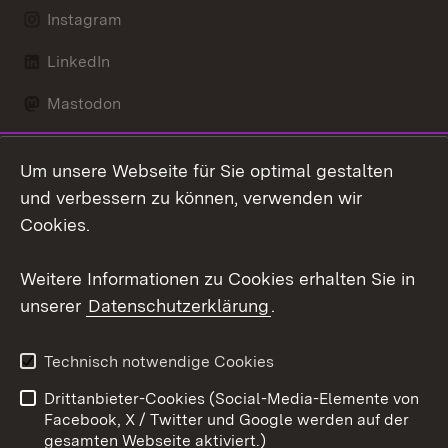
Instagram
LinkedIn
Mastodon
Social Wall
Um unsere Webseite für Sie optimal gestalten
X / Twitter
und verbessern zu können, verwenden wir
Cookies.
Youtube
Weitere Informationen zu Cookies erhalten Sie in
Zum 
unserer
Datenschutzerklärung
.
Kontakt
Datenschutz
Erklärung zur
Benutzungshinweise
Technisch notwendige Cookies
Barrierefreiheit
Drittanbieter-Cookies (Social-Media-Elemente von
Impressum
Cookies
Facebook, X / Twitter und Google werden auf der
gesamten Webseite aktiviert.)