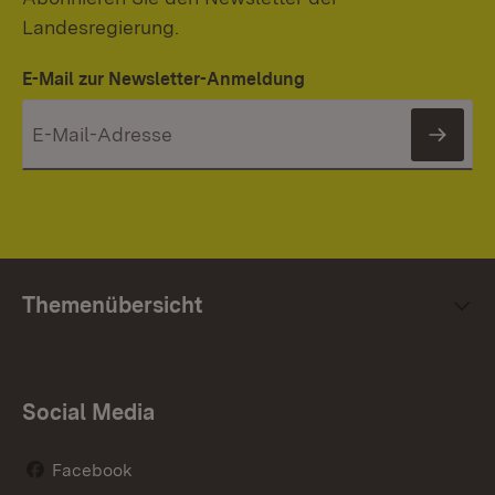
Landesregierung.
E-Mail zur Newsletter-Anmeldung
News
Themenübersicht
Social Media
Facebook