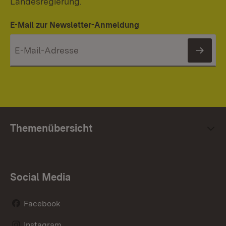
Landesregierung.
E-Mail zur Newsletter-Anmeldung
News
Themenübersicht
Social Media
Facebook
Instagram