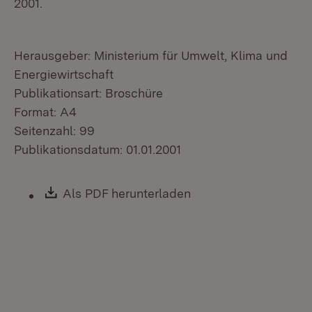
2001.
Herausgeber: Ministerium für Umwelt, Klima und
Energiewirtschaft
Publikationsart: Broschüre
Format: A4
Seitenzahl: 99
Publikationsdatum: 01.01.2001
Download:
Als PDF herunterladen
(Öffnet in neuem Fen