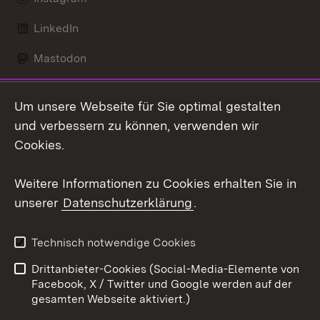
LinkedIn
Mastodon
Social Wall
Um unsere Webseite für Sie optimal gestalten
X / Twitter
und verbessern zu können, verwenden wir
Cookies.
Youtube
Weitere Informationen zu Cookies erhalten Sie in
Zum 
unserer
Datenschutzerklärung
.
Kontakt
Datenschutz
Erklärung zur
Benutzungshinweise
Technisch notwendige Cookies
Barrierefreiheit
Drittanbieter-Cookies (Social-Media-Elemente von
Impressum
Cookies
Facebook, X / Twitter und Google werden auf der
gesamten Webseite aktiviert.)