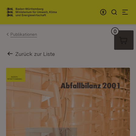
Zum Inhalt springen
Link zur Startseite
0
Warenko
Publikationen
Zurück zur Liste