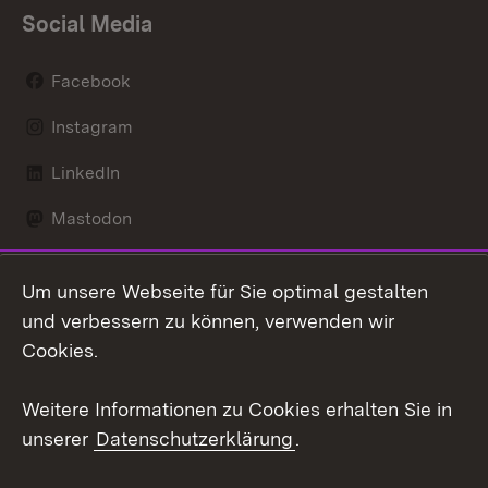
Social Media
Facebook
Instagram
LinkedIn
Mastodon
Social Wall
Um unsere Webseite für Sie optimal gestalten
X / Twitter
und verbessern zu können, verwenden wir
Cookies.
Youtube
Weitere Informationen zu Cookies erhalten Sie in
Zum 
unserer
Datenschutzerklärung
.
Kontakt
Datenschutz
Erklärung zur
Benutzungshinweise