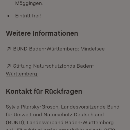
Möggingen.
Eintritt frei!
Weitere Informationen
Extern:
(Öffnet in
BUND Baden-Württemberg: Mindelsee
Extern:
Stiftung Naturschutzfonds Baden-
(Öffnet in neuem Fenster)
Württemberg
Kontakt für Rückfragen
Sylvia Pilarsky-Grosch, Landesvorsitzende Bund
für Umwelt und Naturschutz Deutschland
(BUND); Landesverband Baden-Württemberg
E-Mail: