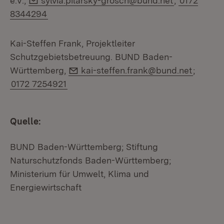
e.V.,
sylvia.pilarsky-grosch@bund.net
;
0172
8344294
Kai-Steffen Frank, Projektleiter
Schutzgebietsbetreuung. BUND Baden-
E-Mail:
Württemberg,
kai-steffen.frank@bund.net
;
0172 7254921
Quelle:
BUND Baden-Württemberg; Stiftung
Naturschutzfonds Baden-Württemberg;
Ministerium für Umwelt, Klima und
Energiewirtschaft