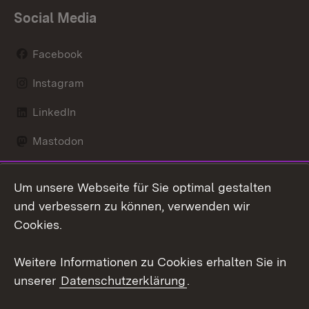
Social Media
Facebook
Instagram
LinkedIn
Mastodon
Social Wall
Um unsere Webseite für Sie optimal gestalten
X / Twitter
und verbessern zu können, verwenden wir
Cookies.
Youtube
Weitere Informationen zu Cookies erhalten Sie in
Zum 
unserer
Datenschutzerklärung
.
Kontakt
Datenschutz
Erklärung zur
Benutzungshinweise