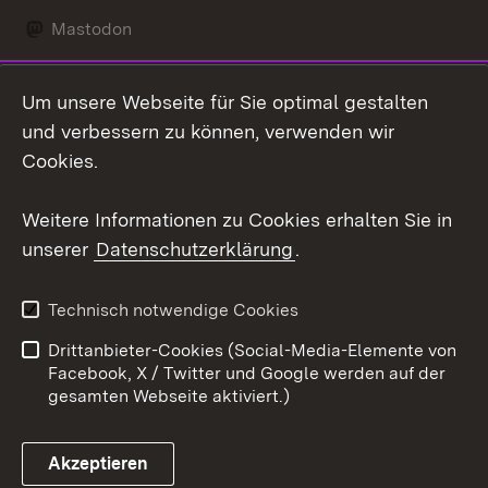
Mastodon
Social Wall
Um unsere Webseite für Sie optimal gestalten
X / Twitter
und verbessern zu können, verwenden wir
Cookies.
Youtube
Weitere Informationen zu Cookies erhalten Sie in
Zum 
unserer
Datenschutzerklärung
.
Kontakt
Datenschutz
Erklärung zur
Benutzungshinweise
Technisch notwendige Cookies
Barrierefreiheit
Drittanbieter-Cookies (Social-Media-Elemente von
Impressum
Cookies
Facebook, X / Twitter und Google werden auf der
gesamten Webseite aktiviert.)
Akzeptieren
Link zum Landesportal