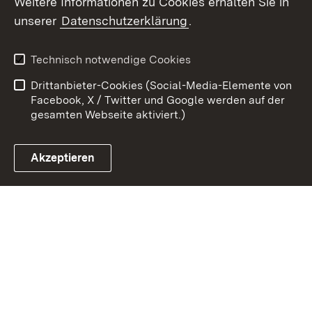
Weitere Informationen zu Cookies erhalten Sie in
Zum 
unserer
Datenschutzerklärung
.
Kontakt
Datenschutz
Erklärung zur
Benutzungshinweise
Technisch notwendige Cookies
Barrierefreiheit
Drittanbieter-Cookies (Social-Media-Elemente von
Impressum
Cookies
Facebook, X / Twitter und Google werden auf der
gesamten Webseite aktiviert.)
Akzeptieren
Link zum Landesportal