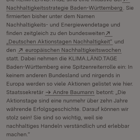
(Öffne
Nachhaltigkeitsstrategie Baden-Württemberg
. Sie
firmierten bisher unter dem Namen
Nachhaltigkeits- und Energiewendetage und
Extern:
finden zeitgleich zu den bundesweiten
(Öffnet in
„Deutschen Aktionstagen Nachhaltigkeit“
und
Extern:
(Öffnet
den
europäischen Nachhaltigkeitswochen
statt. Dabei nehmen die KLIMA.LÄND.TAGE
Baden-Württemberg eine Spitzenreiterrolle ein: In
keinem anderen Bundesland und nirgends in
Europa werden so viele Aktionen gelistet wie hier.
Staatssekretär
Andre Baumann
betont: „Die
Aktionstage sind eine nunmehr über zehn Jahre
währende Erfolgsgeschichte. Darauf können wir
stolz sein! Sie sind so wichtig, weil sie
nachhaltiges Handeln verständlich und erlebbar
machen.“