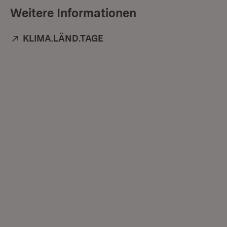
Weitere Informationen
Extern:
KLIMA.LÄND.TAGE
(Öffnet in neuem Fenster)