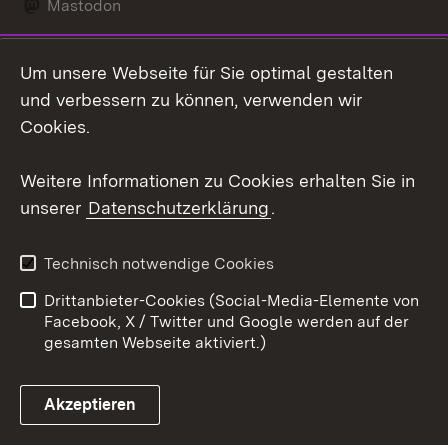
Mastodon
Social Wall
Um unsere Webseite für Sie optimal gestalten
X / Twitter
und verbessern zu können, verwenden wir
Cookies.
Youtube
Weitere Informationen zu Cookies erhalten Sie in
Zum 
unserer
Datenschutzerklärung
.
Kontakt
Datenschutz
Erklärung zur
Benutzungshinweise
Technisch notwendige Cookies
Barrierefreiheit
Drittanbieter-Cookies (Social-Media-Elemente von
Impressum
Cookies
Facebook, X / Twitter und Google werden auf der
gesamten Webseite aktiviert.)
Akzeptieren
Link zum Landesportal