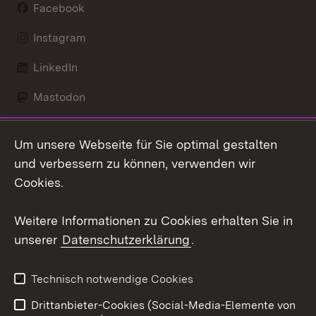
Facebook
Instagram
LinkedIn
Mastodon
Social Wall
Um unsere Webseite für Sie optimal gestalten
X / Twitter
und verbessern zu können, verwenden wir
Cookies.
Youtube
Weitere Informationen zu Cookies erhalten Sie in
Zum 
unserer
Datenschutzerklärung
.
Kontakt
Datenschutz
Erklärung zur
Benutzungshinweise
Technisch notwendige Cookies
Barrierefreiheit
Drittanbieter-Cookies (Social-Media-Elemente von
Impressum
Cookies