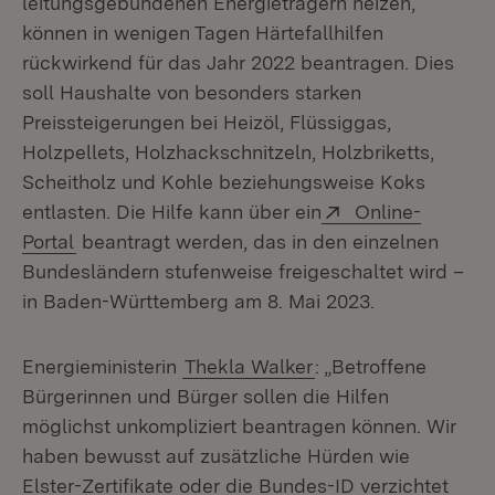
leitungsgebundenen Energieträgern heizen,
können in wenigen Tagen Härtefallhilfen
rückwirkend für das Jahr 2022 beantragen. Dies
soll Haushalte von besonders starken
Preissteigerungen bei Heizöl, Flüssiggas,
Holzpellets, Holzhackschnitzeln, Holzbriketts,
Scheitholz und Kohle beziehungsweise Koks
Extern:
entlasten. Die Hilfe kann über ein
Online-
(Öffnet in neuem Fenster)
Portal
beantragt werden, das in den einzelnen
Bundesländern stufenweise freigeschaltet wird –
in Baden-Württemberg am 8. Mai 2023.
Energieministerin
Thekla Walker
: „Betroffene
Bürgerinnen und Bürger sollen die Hilfen
möglichst unkompliziert beantragen können. Wir
haben bewusst auf zusätzliche Hürden wie
Elster-Zertifikate oder die Bundes-ID verzichtet