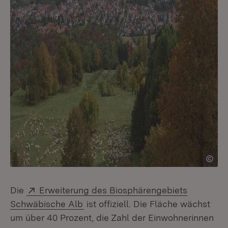
Extern:
Die
Erweiterung des Biosphärengebiets
(Öffnet in neuem Fenster)
Schwäbische Alb
ist offiziell. Die Fläche wächst
um über 40 Prozent, die Zahl der Einwohnerinnen