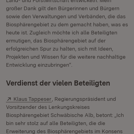
Land- und Forstwirtschaft entwickeln. Mein
großer Dank gilt den Bürgerinnen und Bürgern
sowie den Verwaltungen und Verbänden, die das
Biosphärengebiet zu dem gemacht haben, was es
heute ist. Zugleich möchte ich alle Beteiligten
ermutigen, das Biosphärengebiet auf der
erfolgreichen Spur zu halten, sich mit Ideen,
Projekten und Wissen für die weitere nachhaltige
Entwicklung einzubringen“.
Verdienst der vielen Beteiligten
Extern:
(Öffnet in neuem Fenster)
Klaus Tappeser
, Regierungspräsident und
Vorsitzender des Lenkungskreises
Biosphärengebiet Schwäbische Alb, betont: „Ich
bin sehr stolz auf alle Beteiligten, die die
Erweiterung des Biosphärengebiets im Konsens