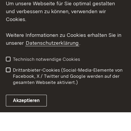
Um unsere Webseite für Sie optimal gestalten
X / Twitter
und verbessern zu können, verwenden wir
Cookies.
Youtube
Weitere Informationen zu Cookies erhalten Sie in
Zum 
unserer
Datenschutzerklärung
.
Kontakt
Datenschutz
Erklärung zur
Benutzungshinweise
Technisch notwendige Cookies
Barrierefreiheit
Drittanbieter-Cookies (Social-Media-Elemente von
Impressum
Cookies
Facebook, X / Twitter und Google werden auf der
gesamten Webseite aktiviert.)
Akzeptieren
Link zum Landesportal