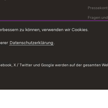
Pressekont
Fragen und
Mediathek
erbessern zu können, verwenden wir Cookies.
Kontakt un
serer
Datenschutzerklärung
.
ebook, X / Twitter und Google werden auf der gesamten Webs
Kontakt
Datenschutz
Erklärung zur Barrierefreiheit