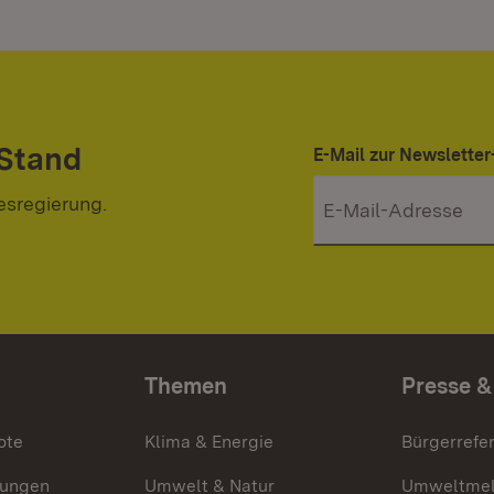
 Stand
E-Mail zur Newslett
esregierung.
Themen
Presse &
ote
Klima & Energie
Bürgerrefer
ungen
Umwelt & Natur
Umweltmel