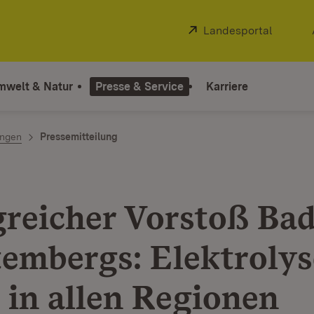
Extern:
Landesportal
(Öffnet
mwelt & Natur
Presse & Service
Karriere
ngen
Pressemitteilung
greicher Vorstoß Ba
embergs: Elektrolys
n in allen Regionen