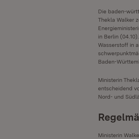
Die baden-württ
Thekla Walker ze
Energieminister
in Berlin (04.1
Wasserstoff in 
schwerpunktmäß
Baden-Württembe
Ministerin Thek
entscheidend vo
Nord- und Südlä
Regelmäß
Ministerin Walk