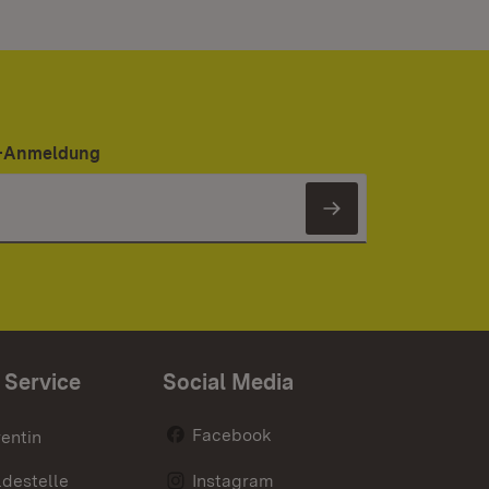
er-Anmeldung
Newsletter 
 Service
Social Media
Facebook
entin
destelle
Instagram