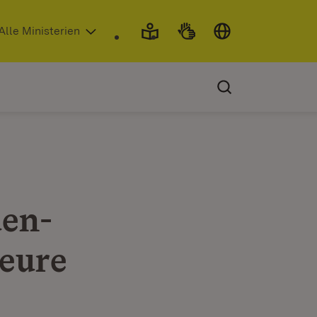
 in neuem Fenster)
Alle Ministerien
den-
eure