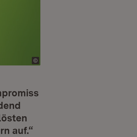
mpromiss
idend
lösten
n auf.“