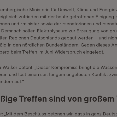
embergische Ministerin für Umwelt, Klima und Energiew
igt sich zufrieden mit der heute getroffenen Einigung 
innen und -minister sowie der -senatorinnen und -senat
0). Demnach sollen Elektrolyseure zur Erzeugung von g
allen Regionen Deutschlands gebaut werden – und nich
ig in den nördlichen Bundesländern. Gegen dieses An
rg beim Treffen im Juni Widerspruch eingelegt.
la Walker betont: „Dieser Kompromiss bringt die Wassers
ran und löst einen seit langem ungelösten Konflikt zw
ndern auf.“
ige Treffen sind von großem
er: „Mit dem Beschluss betonen wir, dass in ganz Deuts