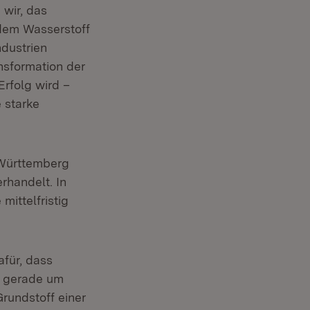
 wir, das
 dem Wasserstoff
ndustrien
nsformation der
Erfolg wird –
 starke
-Württemberg
handelt. In
mittelfristig
afür, dass
, gerade um
Grundstoff einer