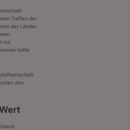
irtschaft
beim Treffen der
oren der Länder
rünem
t nur
sinnen hatte
toffwirtschaft
ischen den
 Wert
chland